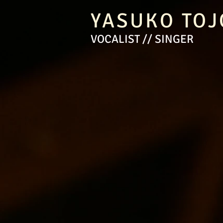
YASUKO TOJ
VOCALIST // SINGER