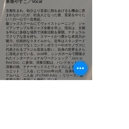
東條やすこ／Vocal
京都生まれ。幼少より音楽に熱をあげるも機会に恵
まれなかったが、社会人となった後、音楽をやりた
い！の一心で一念発起。
藤ジャズスクールにてヴォイストレーニング、ジャ
ズアンサンブル等ジャズ全般を学ぶ。現在は、京都
を中心に多様な場所で演奏活動を展開。ナチュラル
でクリアな音を持ち、スマートかつ豊かな表現力が
魅力。伝統的なスタイルから、近年はスタンダード
ジャズだけでなくコンテンポラリーやボサノヴァに
代表されるブラジル音楽も歌い、自身の世界をさら
に深化させている。2018年、シンガポールで開催さ
れたインターナショナルワークショップ「Jazz @
Red Dot」に参加。演奏活動は、バンドセットでの
演奏の他、テナーサックスとヴォイスによるデュオ
ユニット「二人会」にて2020年10月、自身初のミニ
アルバム「二人会（FUTARI-KAI）」リリース。芸
術度の高い表現にも挑戦している。
また、演奏活動以外に2017年8月より、Kyoto
Music Channel（キョウトミュージックチャンネ
ル）を立ち上げ、京都における生演奏の場を盛り上
げるための活動にも注力。毎年多様なイベントを企
画運営している。2020年には「I LOST MY GIG JP」
の実行委員会として立ち上げから参加。COVID-19
に依る文化芸術界への影響と損失をリサーチし、公
的機関などにサポートを訴えた。
近年では、2023年よりインプロヴィゼーショントリ
オ「Mystic Trio」にて即興演奏にも取り組み、現代
舞踊やアート作品とのコラボレーションも行なって