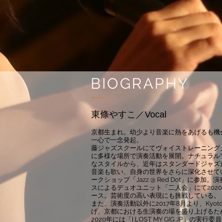
BIOGRAPHY
東條やすこ／Vocal
京都生まれ。幼少より音楽に熱をあげるも機
一心で一念発起。
藤ジャズスクールにてヴォイストレーニング
に多様な場所で演奏活動を展開。ナチュラル
なスタイルから、近年はスタンダードジャズ
音楽も歌い、自身の世界をさらに深化させてい
ークショップ「Jazz @ Red Dot」に
スによるデュオユニット「二人会」にて2020年
ース。芸術度の高い表現にも挑戦している。
また、演奏活動以外に2017年8月より、Kyoto
げ、京都における生演奏の場を盛り上げるた
2020年には「I LOST MY GIG JP」