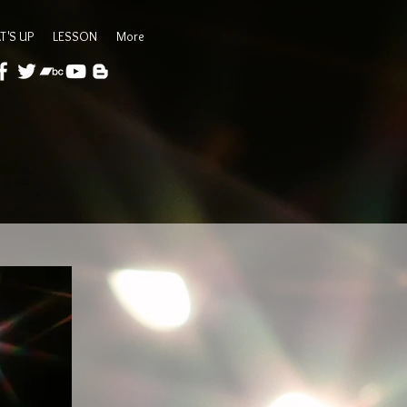
T'S UP
LESSON
More