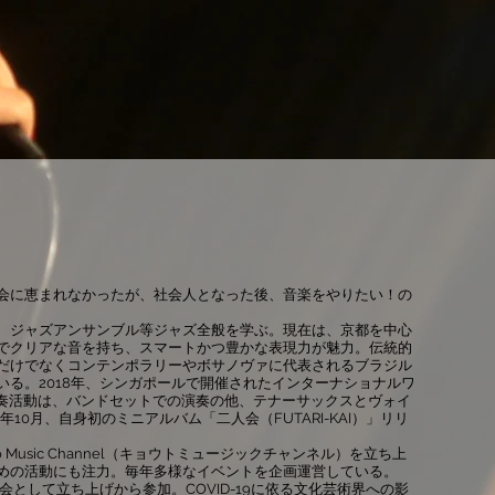
会に恵まれなかったが、社会人となった後、音楽をやりたい！の
、ジャズアンサンブル等ジャズ全般を学ぶ。現在は、京都を中心
でクリアな音を持ち、スマートかつ豊かな表現力が魅力。伝統的
だけでなくコンテンポラリーやボサノヴァに代表されるブラジル
る。2018年、シンガポールで開催されたインターナショナルワ
参加。演奏活動は、バンドセットでの演奏の他、テナーサックスとヴォイ
10月、自身初のミニアルバム「二人会（FUTARI-KAI）」リリ
 Music Channel（キョウトミュージックチャンネル）を立ち上
めの活動にも注力。毎年多様なイベントを企画運営している。
の実行委員会として立ち上げから参加。COVID-19に依る文化芸術界への影